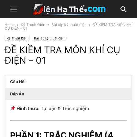
Home
Kỹ Thuật Điện
Bài tập kỹ thuật điện
ĐỀ KIỀM TRA MÔN KHÍ
CỤ ĐIỆN – 01
Kỹ Thuật Điện
Bài tập kỹ thuật điện
ĐỀ KIỀM TRA MÔN KHÍ CỤ
ĐIỆN – 01
Câu Hỏi
Đáp Án
Hình thức:
Tự luận & Trắc nghiệm
PHẦN 1: TRẮC NGHIỆM (4