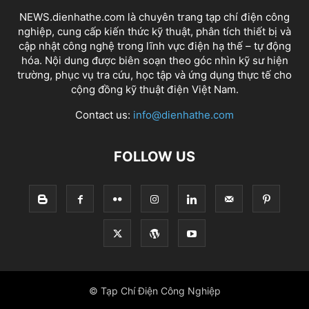
Câu 7: So sánh Aptomat (MCB,
NEWS.dienhathe.com là chuyên trang tạp chí điện công
MCCB) và Máy cắt không khí (ACB)
nghiệp, cung cấp kiến thức kỹ thuật, phân tích thiết bị và
cập nhật công nghệ trong lĩnh vực điện hạ thế – tự động
(2 điểm)
hóa. Nội dung được biên soạn theo góc nhìn kỹ sư hiện
trường, phục vụ tra cứu, học tập và ứng dụng thực tế cho
Tiêu
Aptomat (MCB,
Máy cắt không khí
cộng đồng kỹ thuật điện Việt Nam.
chí
MCCB)
(ACB)
Contact us:
info@dienhathe.com
Dùng cơ chế điện từ
Dùng tiếp điểm trong
Nguyên
hoặc nhiệt để ngắt
môi trường không khí,
lý hoạt
FOLLOW US
mạch khi có quá tải,
có cơ chế dập hồ
động
ngắn mạch
quang mạnh mẽ
Bảo vệ mạch điện hạ
Công
Dùng trong hệ thống
áp nhỏ, dân dụng và
dụng
điện hạ áp có dòng lớn
công nghiệp
Dòng
điện
MCB: Dưới 100A,
Lên đến 6300A
© Tạp Chí Điện Công Nghiệp
định
MCCB: Đến 1600A