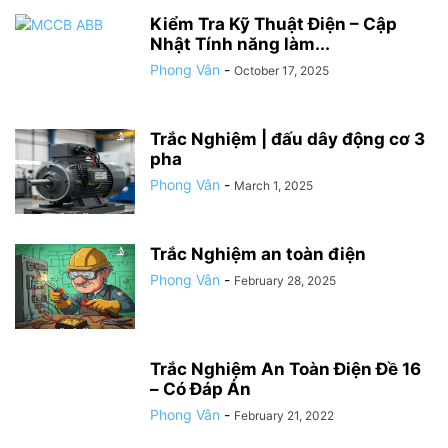
động cơ và hệ thống điện tự động.
Kiểm Tra Kỹ Thuật Điện – Cập
(c) Bảo vệ hệ thống điện hạ áp có dòng lớn
→ ACB
Nhật Tính năng làm...
(Air Circuit Breaker) thường dùng trong hệ thống
Phong Vân
-
October 17, 2025
phân phối hạ áp với dòng lớn.
(b) Kích hoạt mạch điện phụ để điều khiển thiết bị
Trắc Nghiệm | đấu dây động cơ 3
khác
→ Rơ-le trung gian có nhiệm vụ đóng cắt
pha
mạch điện phụ để điều khiển các thiết bị điện
Phong Vân
-
March 1, 2025
khác.
Trắc Nghiệm an toàn điện
PHẦN 2: TỰ LUẬN (6 điểm)
Phong Vân
-
February 28, 2025
Câu 6: Nguyên lý hoạt động của
khởi động từ (Contactor) (2 điểm)
Trắc Nghiệm An Toàn Điện Đề 16
– Có Đáp Án
Phong Vân
-
Đáp án:
February 21, 2022