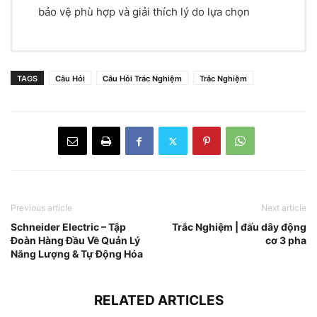
bảo vệ phù hợp và giải thích lý do lựa chọn
Đáp Án
TAGS
Câu Hỏi
Câu Hỏi Trác Nghiệm
Trắc Nghiệm
PHẦN 1: TRẮC NGHIỆM (4
điểm)
(Mỗi câu đúng được
0.8 điểm
)
(a) Aptomat
→ Aptomat (MCB, MCCB) là khí cụ
Previous article
Next article
điện dùng để đóng cắt mạch điện khi có dòng điện
Schneider Electric – Tập
Trắc Nghiệm | đấu dây động
lớn.
Đoàn Hàng Đầu Về Quản Lý
cơ 3 pha
(b) Nhiệt giãn nở
→ Rơ-le nhiệt hoạt động dựa trên
Năng Lượng & Tự Động Hóa
nguyên lý giãn nở của kim loại khi bị nung nóng.
(b) Có thể dùng để điều khiển động cơ từ xa
→
RELATED ARTICLES
Contactor được sử dụng phổ biến trong điều khiển