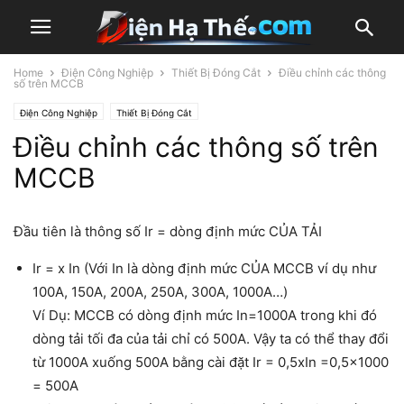
Home
Điện Công Nghiệp
Thiết Bị Đóng Cắt
Điều chỉnh các thông
số trên MCCB
Điện Công Nghiệp
Thiết Bị Đóng Cắt
Điều chỉnh các thông số trên
MCCB
Đầu tiên là thông số Ir = dòng định mức
CỦA TẢI
Ir = x In (Với In là dòng định mức
CỦA MCCB
ví dụ như
100A, 150A, 200A, 250A, 300A, 1000A…)
Ví Dụ: MCCB có dòng định mức In=1000A trong khi đó
dòng tải tối đa của tải chỉ có 500A. Vậy ta có thể thay đổi
từ 1000A xuống 500A bằng cài đặt Ir = 0,5xIn =0,5×1000
= 500A