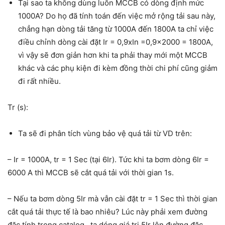
Tại sao ta không dùng luôn MCCB có dòng định mức
1000A?
Do họ đã tính toán đến việc mở rộng tải sau này,
chẳng hạn dòng tải tăng từ 1000A đến 1800A ta chỉ việc
điều chỉnh dòng cài đặt Ir = 0,9xIn =0,9×2000 = 1800A,
vì vậy sẽ đơn giản hơn khi ta phải thay mới một MCCB
khác và các phụ kiện đi kèm đồng thời chi phí cũng giảm
đi rất nhiều.
Tr (s):
Ta sẽ đi phân tích vùng bảo vệ quá tải từ VD trên:
– Ir = 1000A, tr = 1 Sec (tại 6Ir). Tức khi ta bơm dòng 6Ir =
6000 A thì MCCB sẽ cắt quá tải với thời gian 1s.
– Nếu ta bơm dòng 5Ir mà vẫn cài đặt tr = 1 Sec thì thời gian
cắt quá tải thực tế là bao nhiêu? Lúc này phải xem đường
đặc tính trong catalog , ta dóng giá trị 5Ir lên đường đặc