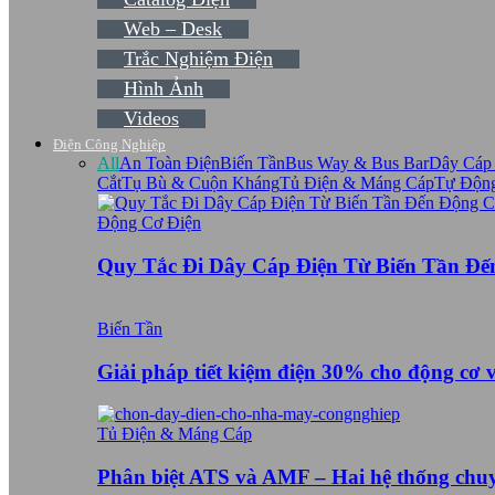
Web – Desk
Trắc Nghiệm Điện
Hình Ảnh
Videos
Điện Công Nghiệp
All
An Toàn Điện
Biến Tần
Bus Way & Bus Bar
Dây Cáp
Cắt
Tụ Bù & Cuộn Kháng
Tủ Điện & Máng Cáp
Tự Độn
Động Cơ Điện
Quy Tắc Đi Dây Cáp Điện Từ Biến Tần Đ
Biến Tần
Giải pháp tiết kiệm điện 30% cho động cơ 
Tủ Điện & Máng Cáp
Phân biệt ATS và AMF – Hai hệ thống ch