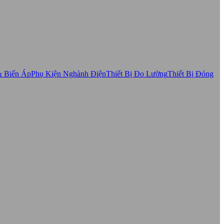
& Biến Áp
Phụ Kiện Nghành Điện
Thiết Bị Đo Lường
Thiết Bị Đóng