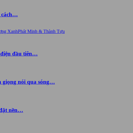
à cách…
ợng Xanh
Phát Minh & Thành Tựu
 điện đầu tiên…
ền giọng nói qua sóng…
 đặt nền…