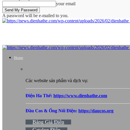
your email
A password will be e-mailed to you.
Home
Các website sản phẩm và dịch vụ:
Điện Ha Thế:
https://www.dienhathe.com
Đầu Cos & Ống Nối Điện:
https://daucos.org
Bảng Giá Điện
Catalog Điện