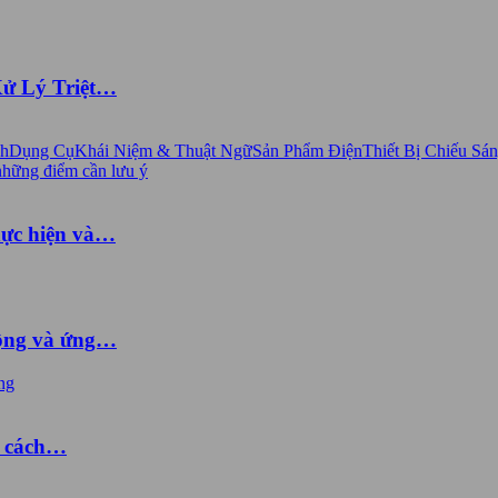
Xử Lý Triệt…
nh
Dụng Cụ
Khái Niệm & Thuật Ngữ
Sản Phẩm Điện
Thiết Bị Chiếu Sá
hực hiện và…
động và ứng…
à cách…