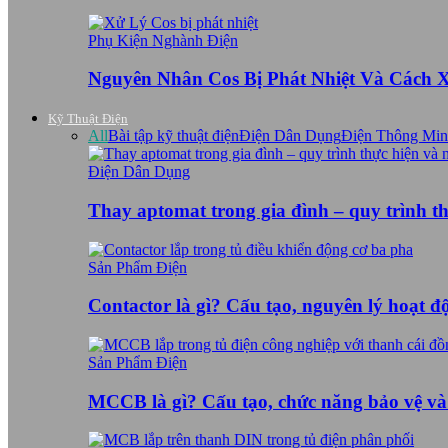
Phụ Kiện Nghành Điện
Nguyên Nhân Cos Bị Phát Nhiệt Và Cách 
Kỹ Thuật Điện
All
Bài tập kỹ thuật điện
Điện Dân Dụng
Điện Thông Mi
Điện Dân Dụng
Thay aptomat trong gia đình – quy trình t
Sản Phẩm Điện
Contactor là gì? Cấu tạo, nguyên lý hoạt 
Sản Phẩm Điện
MCCB là gì? Cấu tạo, chức năng bảo vệ v