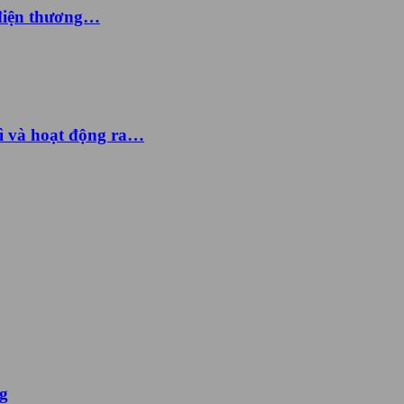
 điện thương…
ì và hoạt động ra…
ng