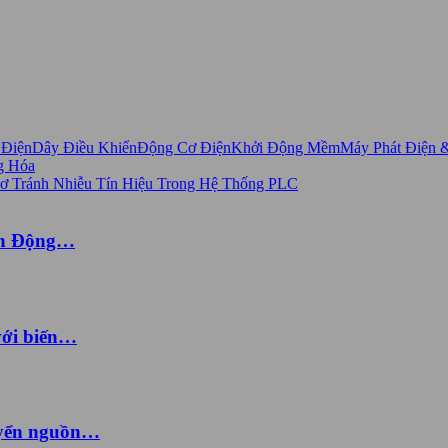
 Điện
Dây Điều Khiển
Động Cơ Điện
Khởi Động Mềm
Máy Phát Điện 
g Hóa
ến Động…
với biến…
uyển nguồn…