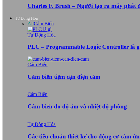
Charles F. Brush – Người tạo ra máy phát
Tự Động Hóa
All
Cảm Biến
Tự Động Hóa
PLC – Programmable Logic Controller là g
Cảm Biến
Cảm biến tiệm cận điện cảm
Cảm Biến
Cảm biến đo độ ẩm và nhiệt độ phòng
Tự Động Hóa
Các tiêu chuẩn thiết kế cho động cơ cảm ứ