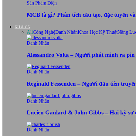
Sản Phẩm Điện
MCB là gì? Phân tích cấu tạo, đặc tuyến v
KH & CN
All
Công Nghệ
Danh Nhân
Khoa Học Kỹ Thuật
Năng Lư
Danh Nhân
Alessandro Volta – Người phát minh ra pin
Danh Nhân
Reginald Fessenden – Người đầu tiên truy
Danh Nhân
Lucien Gaulard & John Gibbs – Hai kỹ sư
Danh Nhân