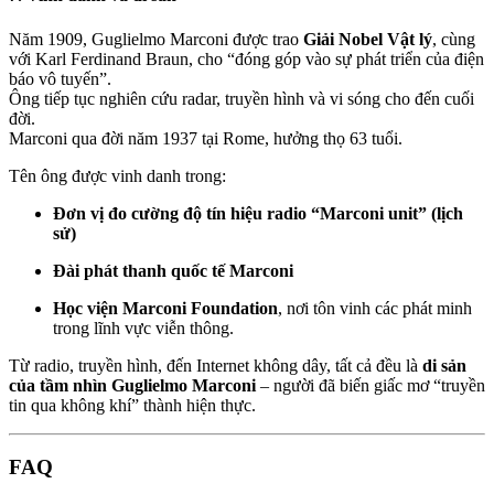
Năm 1909, Guglielmo Marconi được trao
Giải Nobel Vật lý
, cùng
với Karl Ferdinand Braun, cho “đóng góp vào sự phát triển của điện
báo vô tuyến”.
Ông tiếp tục nghiên cứu radar, truyền hình và vi sóng cho đến cuối
đời.
Marconi qua đời năm 1937 tại Rome, hưởng thọ 63 tuổi.
Tên ông được vinh danh trong:
Đơn vị đo cường độ tín hiệu radio “Marconi unit” (lịch
sử)
Đài phát thanh quốc tế Marconi
Học viện Marconi Foundation
, nơi tôn vinh các phát minh
trong lĩnh vực viễn thông.
Từ radio, truyền hình, đến Internet không dây, tất cả đều là
di sản
của tầm nhìn Guglielmo Marconi
– người đã biến giấc mơ “truyền
tin qua không khí” thành hiện thực.
FAQ