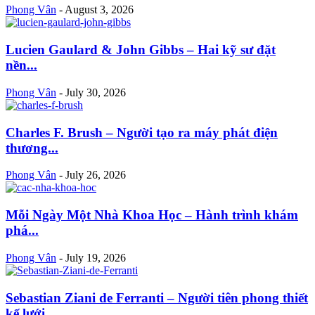
Phong Vân
-
August 3, 2026
Lucien Gaulard & John Gibbs – Hai kỹ sư đặt
nền...
Phong Vân
-
July 30, 2026
Charles F. Brush – Người tạo ra máy phát điện
thương...
Phong Vân
-
July 26, 2026
Mỗi Ngày Một Nhà Khoa Học – Hành trình khám
phá...
Phong Vân
-
July 19, 2026
Sebastian Ziani de Ferranti – Người tiên phong thiết
kế lưới...