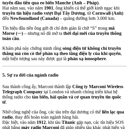
tuyến đầu tiên qua eo biển Manche (Anh – Pháp)
.
Hai năm sau, vào năm
1901
, ông khiến cả thế giới kinh ngạc khi
truyền tín hiệu radio vượt Đại Tây Dương
, từ
Cornwall (Anh)
đến
Newfoundland (Canada)
– quãng đường hơn 3.000 km.
Tín hiệu đầu tiên ông gửi đi chỉ đơn giản là chữ “S” trong
mã
Morse (···)
– nhưng nó đã mở ra
thời đại mới của truyền thông
toàn cầu
.
Khám phá này chứng minh rằng
sóng điện từ không chỉ truyền
thẳng mà còn có thể phản xạ theo tầng điện ly của khí quyển
,
một hiện tượng sau này được gọi là
phản xạ ionosphere
.
5. Sự ra đời của ngành radio
Sau thành công ấy, Marconi thành lập
Công ty Marconi Wireless
Telegraph Company
tại London và nhanh chóng triển khai hệ
thống radio cho
tàu biển, hải quân và cơ quan truyền tin quốc
tế
.
Nhờ công nghệ của ông, các tàu trên đại dương có thể
liên lạc qua
radio
, thay đổi hoàn toàn ngành hàng hải.
Đặc biệt, vào năm
1912
, khi tàu
Titanic
gặp nạn, các tín hiệu SOS
phát bằng
máy radio Marconi
đã giúp nhiều tàu khác phát hiện và