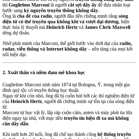
thì
Guglielmo Marconi
là người
cắt sợi dây ấy
để đưa nhân loại
bước sang
kỷ nguyên truyền thông không dây
.
Ông là
cha đẻ của radio
, người đầu tiên chứng minh rằng
sóng
điện từ có thể truyền qua không khí và vượt đại dương
, hiện
thực hóa lý thuyết mà
Heinrich Hertz
và
James Clerk Maxwell
từng dự đoán.
Nhờ phát minh của Marconi, thế giới bước vào thời đại của
radio,
radar, viễn thông và Internet không dây
– nền tảng của mọi kết
nối hiện đại.
2. Xuất thân và niềm đam mê khoa học
Guglielmo Marconi sinh năm 1874 tại Bologna, Ý, trong một gia
đình quý tộc có truyền thống học thuật.
Ngay từ khi còn nhỏ, ông đã bị cuốn hút bởi các thí nghiệm điện từ
của
Heinrich Hertz
, người đã chứng minh sự tồn tại của sóng điện
từ.
Marconi tự học vật lý, lắp ráp cuộn cảm, anten và máy phát tia lửa
điện ngay tại nhà, với mục tiêu
truyền tín hiệu đi xa mà không
cần dây dẫn
.
Khi mới hơn 20 tuổi, ông đã chế tạo thành công
hệ thống truyền