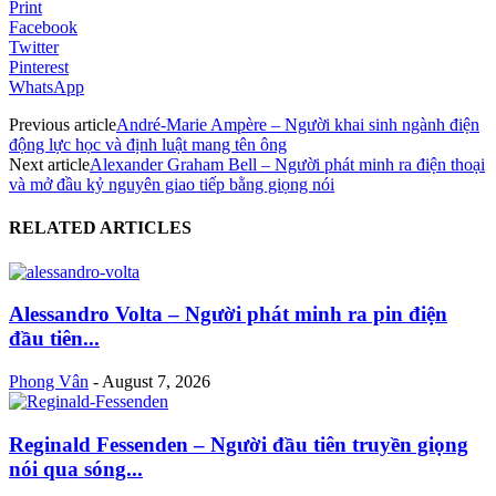
Print
Facebook
Twitter
Pinterest
WhatsApp
Previous article
André-Marie Ampère – Người khai sinh ngành điện
động lực học và định luật mang tên ông
Next article
Alexander Graham Bell – Người phát minh ra điện thoại
và mở đầu kỷ nguyên giao tiếp bằng giọng nói
RELATED ARTICLES
Alessandro Volta – Người phát minh ra pin điện
đầu tiên...
Phong Vân
-
August 7, 2026
Reginald Fessenden – Người đầu tiên truyền giọng
nói qua sóng...