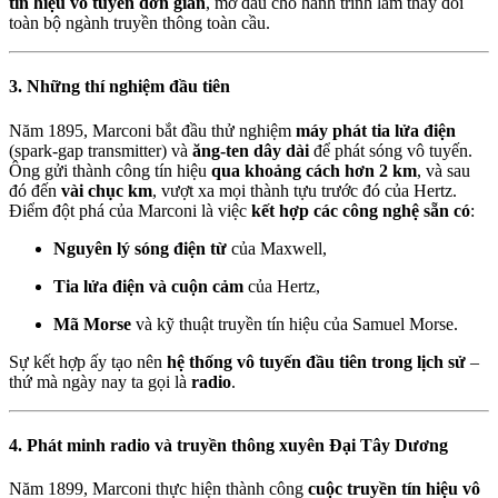
tín hiệu vô tuyến đơn giản
, mở đầu cho hành trình làm thay đổi
toàn bộ ngành truyền thông toàn cầu.
3. Những thí nghiệm đầu tiên
Năm 1895, Marconi bắt đầu thử nghiệm
máy phát tia lửa điện
(spark-gap transmitter) và
ăng-ten dây dài
để phát sóng vô tuyến.
Ông gửi thành công tín hiệu
qua khoảng cách hơn 2 km
, và sau
đó đến
vài chục km
, vượt xa mọi thành tựu trước đó của Hertz.
Điểm đột phá của Marconi là việc
kết hợp các công nghệ sẵn có
:
Nguyên lý sóng điện từ
của Maxwell,
Tia lửa điện và cuộn cảm
của Hertz,
Mã Morse
và kỹ thuật truyền tín hiệu của Samuel Morse.
Sự kết hợp ấy tạo nên
hệ thống vô tuyến đầu tiên trong lịch sử
–
thứ mà ngày nay ta gọi là
radio
.
4. Phát minh radio và truyền thông xuyên Đại Tây Dương
Năm 1899, Marconi thực hiện thành công
cuộc truyền tín hiệu vô