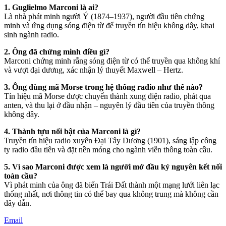
1. Guglielmo Marconi là ai?
Là nhà phát minh người Ý (1874–1937), người đầu tiên chứng
minh và ứng dụng sóng điện từ để truyền tín hiệu không dây, khai
sinh ngành radio.
2. Ông đã chứng minh điều gì?
Marconi chứng minh rằng sóng điện từ có thể truyền qua không khí
và vượt đại dương, xác nhận lý thuyết Maxwell – Hertz.
3. Ông dùng mã Morse trong hệ thống radio như thế nào?
Tín hiệu mã Morse được chuyển thành xung điện radio, phát qua
anten, và thu lại ở đầu nhận – nguyên lý đầu tiên của truyền thông
không dây.
4. Thành tựu nổi bật của Marconi là gì?
Truyền tín hiệu radio xuyên Đại Tây Dương (1901), sáng lập công
ty radio đầu tiên và đặt nền móng cho ngành viễn thông toàn cầu.
5. Vì sao Marconi được xem là người mở đầu kỷ nguyên kết nối
toàn cầu?
Vì phát minh của ông đã biến Trái Đất thành một mạng lưới liên lạc
thống nhất, nơi thông tin có thể bay qua không trung mà không cần
dây dẫn.
Email