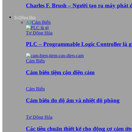
Charles F. Brush – Người tạo ra máy phát
Tự Động Hóa
All
Cảm Biến
Tự Động Hóa
PLC – Programmable Logic Controller là g
Cảm Biến
Cảm biến tiệm cận điện cảm
Cảm Biến
Cảm biến đo độ ẩm và nhiệt độ phòng
Tự Động Hóa
Các tiêu chuẩn thiết kế cho động cơ cảm ứ