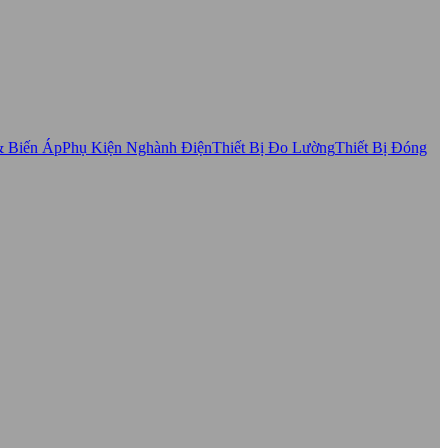
& Biến Áp
Phụ Kiện Nghành Điện
Thiết Bị Đo Lường
Thiết Bị Đóng