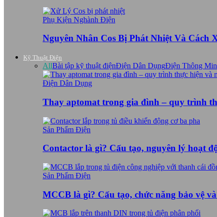
Phụ Kiện Nghành Điện
Nguyên Nhân Cos Bị Phát Nhiệt Và Cách 
Kỹ Thuật Điện
All
Bài tập kỹ thuật điện
Điện Dân Dụng
Điện Thông Mi
Điện Dân Dụng
Thay aptomat trong gia đình – quy trình t
Sản Phẩm Điện
Contactor là gì? Cấu tạo, nguyên lý hoạt 
Sản Phẩm Điện
MCCB là gì? Cấu tạo, chức năng bảo vệ v