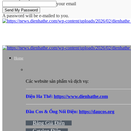
your email
A password will be e-mailed to you.
Home
Các website sản phẩm và dịch vụ:
Điện Ha Thế:
https://www.dienhathe.com
Đầu Cos & Ống Nối Điện:
https://daucos.org
Bảng Giá Điện
Catalog Điện