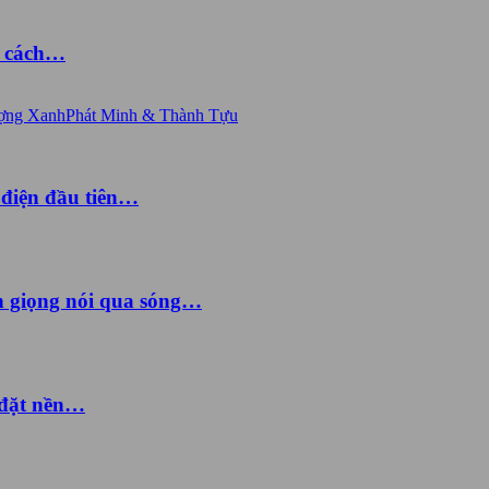
à cách…
ợng Xanh
Phát Minh & Thành Tựu
 điện đầu tiên…
ền giọng nói qua sóng…
 đặt nền…