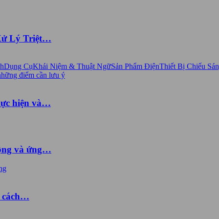
Xử Lý Triệt…
nh
Dụng Cụ
Khái Niệm & Thuật Ngữ
Sản Phẩm Điện
Thiết Bị Chiếu Sá
hực hiện và…
động và ứng…
à cách…