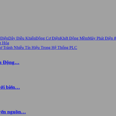
 Điện
Dây Điều Khiển
Động Cơ Điện
Khởi Động Mềm
Máy Phát Điện 
g Hóa
ến Động…
với biến…
uyển nguồn…