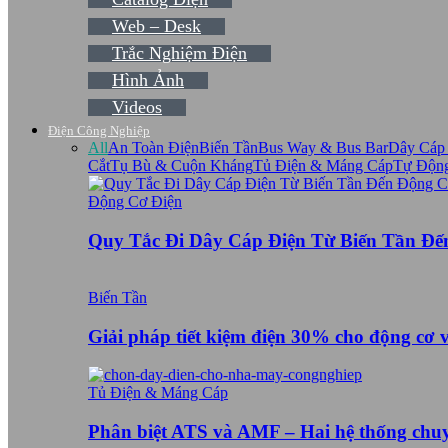
Web – Desk
Trắc Nghiệm Điện
Hình Ảnh
Videos
Điện Công Nghiệp
All
An Toàn Điện
Biến Tần
Bus Way & Bus Bar
Dây Cáp
Cắt
Tụ Bù & Cuộn Kháng
Tủ Điện & Máng Cáp
Tự Độn
Động Cơ Điện
Quy Tắc Đi Dây Cáp Điện Từ Biến Tần Đ
Biến Tần
Giải pháp tiết kiệm điện 30% cho động cơ 
Tủ Điện & Máng Cáp
Phân biệt ATS và AMF – Hai hệ thống ch