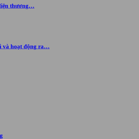
 điện thương…
ì và hoạt động ra…
ng