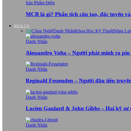
Sản Phẩm Điện
MCB là gì? Phân tích cấu tạo, đặc tuyến v
KH & CN
All
Công Nghệ
Danh Nhân
Khoa Học Kỹ Thuật
Năng Lư
Danh Nhân
Alessandro Volta – Người phát minh ra pin
Danh Nhân
Reginald Fessenden – Người đầu tiên truy
Danh Nhân
Lucien Gaulard & John Gibbs – Hai kỹ sư
Danh Nhân