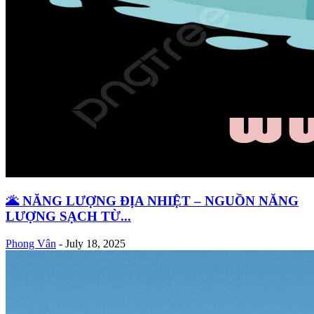
🌋 NĂNG LƯỢNG ĐỊA NHIỆT – NGUỒN NĂNG
LƯỢNG SẠCH TỪ...
Phong Vân
-
July 18, 2025