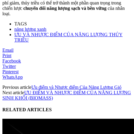
phí giảm, thủy triều có thể trở thành một phần quan trọng trong
chiến lược
chuyển đổi năng lượng sạch và bền vững
của nhân
loại.
TAGS
năng lương xanh
ƯU VÀ NHƯỢC ĐIỂM CỦA NĂNG LƯỢNG THỦY
TRIỀU
Email
Print
Facebook
Twitter
Pinterest
WhatsApp
Previous article
Ưu điểm và Nhược điểm Của Năng Lượng Gió
Next article
ƯU ĐIỂM VÀ NHƯỢC ĐIỂM CỦA NĂNG LƯỢNG
SINH KHỐI (BIOMASS)
RELATED ARTICLES