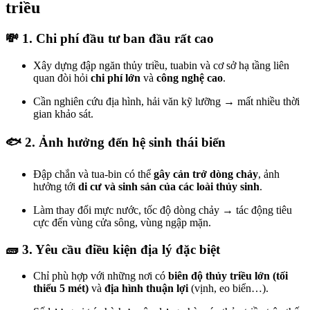
triều
💸 1.
Chi phí đầu tư ban đầu rất cao
Xây dựng đập ngăn thủy triều, tuabin và cơ sở hạ tầng liên
quan đòi hỏi
chi phí lớn
và
công nghệ cao
.
Cần nghiên cứu địa hình, hải văn kỹ lưỡng → mất nhiều thời
gian khảo sát.
🐟 2.
Ảnh hưởng đến hệ sinh thái biển
Đập chắn và tua-bin có thể
gây cản trở dòng chảy
, ảnh
hưởng tới
di cư và sinh sản của các loài thủy sinh
.
Làm thay đổi mực nước, tốc độ dòng chảy → tác động tiêu
cực đến vùng cửa sông, vùng ngập mặn.
🧱 3.
Yêu cầu điều kiện địa lý đặc biệt
Chỉ phù hợp với những nơi có
biên độ thủy triều lớn (tối
thiểu 5 mét)
và
địa hình thuận lợi
(vịnh, eo biển…).