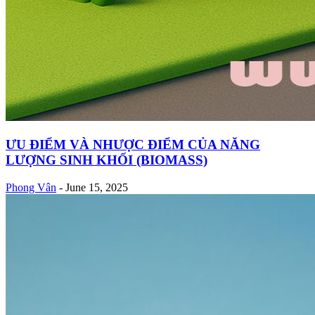
ƯU ĐIỂM VÀ NHƯỢC ĐIỂM CỦA NĂNG
LƯỢNG SINH KHỐI (BIOMASS)
Phong Vân
-
June 15, 2025