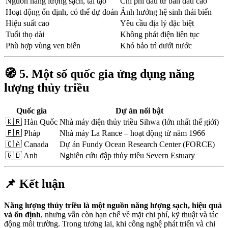
Nguồn năng lượng sạch, tái tạo
Chi phí đầu tư ban đầu cao
Hoạt động ổn định, có thể dự đoán
Ảnh hưởng hệ sinh thái biển
Hiệu suất cao
Yêu cầu địa lý đặc biệt
Tuổi thọ dài
Không phát điện liên tục
Phù hợp vùng ven biển
Khó bảo trì dưới nước
🧭
5. Một số quốc gia ứng dụng năng
lượng thủy triều
Quốc gia
Dự án nổi bật
🇰🇷 Hàn Quốc
Nhà máy điện thủy triều Sihwa (lớn nhất thế giới)
🇫🇷 Pháp
Nhà máy La Rance – hoạt động từ năm 1966
🇨🇦 Canada
Dự án Fundy Ocean Research Center (FORCE)
🇬🇧 Anh
Nghiên cứu đập thủy triều Severn Estuary
📌
Kết luận
Năng lượng thủy triều là một nguồn năng lượng sạch, hiệu quả
và ổn định
, nhưng vẫn còn hạn chế về mặt chi phí, kỹ thuật và tác
động môi trường. Trong tương lai, khi công nghệ phát triển và chi