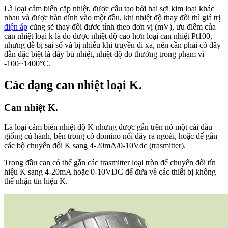
Là loại cảm biến cặp nhiệt, được cấu tạo bởi hai sợi kim loại khác
nhau và được hàn dính vào một đầu, khi nhiệt độ thay đổi thì giá trị
điện áp
cũng sẽ thay đổi đươc tính theo đơn vị (mV), ưu điểm của
can nhiệt loại k là đo được nhiệt độ cao hơn loại can nhiệt Pt100
,
nhưng dễ bị sai số và bị nhiễu khi truyền đi xa, nên cần phải có dây
dẫn đặc biệt là dây bù nhiệt, nhiệt độ đo thường trong phạm vi
-100~1400°C.
Các dạng can nhiệt loại K.
Can nhiệt K.
Là loại cảm biến nhiệt độ K nhưng được gắn trên nó một cái đầu
giống củ hành, bên trong có domino nối dây ra ngoài, hoặc để gắn
các bộ chuyển đổi K sang 4-20mA/0-10Vdc
(trasmitter).
Trong đầu can có thể gắn các trasmitter loại tròn để chuyển đổi tín
hiệu K
sang 4-20mA hoặc 0-10VDC để đưa về các thiết bị không
thể nhận tín hiệu K.