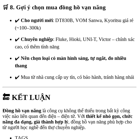
🛒
8. Gợi ý chọn mua đồng hồ vạn năng
✔️
Cho người mới
: DT830B, VOM Sanwa, Kyoritsu giá rẻ
(~100–300k)
✔️
Chuyên nghiệp
: Fluke, Hioki, UNI-T, Victor – chính xác
cao, có thêm tính năng
✔️
Nên chọn loại có màn hình sáng, tự ngắt, đo nhiều
thang
✔️ Mua từ nhà cung cấp uy tín, có bảo hành, tránh hàng nhái
🔚
KẾT LUẬN
Đồng hồ vạn năng
là công cụ không thể thiếu trong bất kỳ công
việc nào liên quan đến điện – điện tử. Với
thiết kế nhỏ gọn, chức
năng đa dạng, giá thành hợp lý
, đồng hồ vạn năng phù hợp cho
từ người học nghề đến thợ chuyên nghiệp.
TAGS