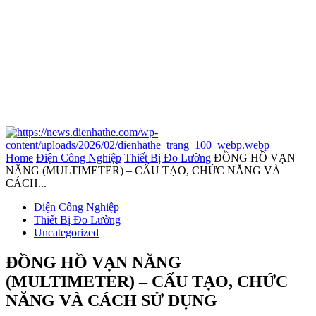
Home
Điện Công Nghiệp
Thiết Bị Đo Lường
ĐỒNG HỒ VẠN
NĂNG (MULTIMETER) – CẤU TẠO, CHỨC NĂNG VÀ
CÁCH...
Điện Công Nghiệp
Thiết Bị Đo Lường
Uncategorized
ĐỒNG HỒ VẠN NĂNG
(MULTIMETER) – CẤU TẠO, CHỨC
NĂNG VÀ CÁCH SỬ DỤNG