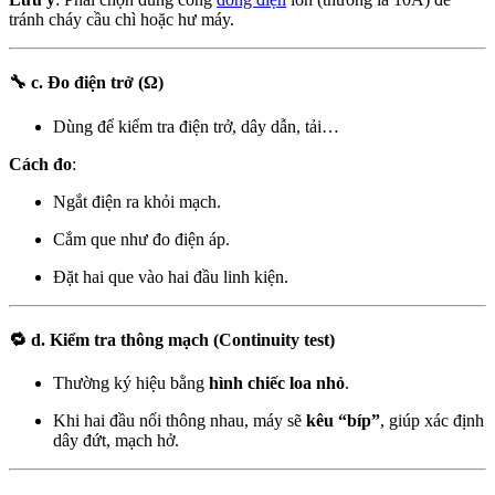
tránh cháy cầu chì hoặc hư máy.
🔧
c. Đo điện trở (Ω)
Dùng để kiểm tra điện trở, dây dẫn, tải…
Cách đo
:
Ngắt điện ra khỏi mạch.
Cắm que như đo điện áp.
Đặt hai que vào hai đầu linh kiện.
🔁
d. Kiểm tra thông mạch (Continuity test)
Thường ký hiệu bằng
hình chiếc loa nhỏ
.
Khi hai đầu nối thông nhau, máy sẽ
kêu “bíp”
, giúp xác định
dây đứt, mạch hở.