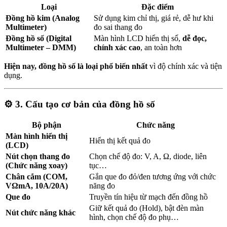
Loại
Đặc điểm
Đồng hồ kim (Analog
Sử dụng kim chỉ thị, giá rẻ, dễ hư khi
Multimeter)
đo sai thang đo
Đồng hồ số (Digital
Màn hình LCD hiển thị số,
dễ đọc,
Multimeter – DMM)
chính xác cao
, an toàn hơn
Hiện nay, đồng hồ số là loại phổ biến nhất
vì độ chính xác và tiện
dụng.
⚙️
3. Cấu tạo cơ bản của đồng hồ số
Bộ phận
Chức năng
Màn hình hiển thị
Hiển thị kết quả đo
(LCD)
Nút chọn thang đo
Chọn chế độ đo: V, A, Ω, diode, liên
(Chức năng xoay)
tục…
Chân cắm (COM,
Gắn que đo đỏ/đen tương ứng với chức
VΩmA, 10A/20A)
năng đo
Que đo
Truyền tín hiệu từ mạch đến đồng hồ
Giữ kết quả đo (Hold), bật đèn màn
Nút chức năng khác
hình, chọn chế độ đo phụ…