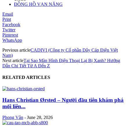
ĐỒNG HỒ VẠN NĂNG
Email
Print
Facebook
Twitter
Pinterest
WhatsApp
Previous article
CADIVI (Công ty Cổ phần Dây Cáp Điện Việt
Nam)
Next article
Tại Sao Màn Hình Điện Thoại Lại Bị Xanh? Hướng
Dẫn Chi Tiết Từ A Đến Z
RELATED ARTICLES
Hans Christian Ørsted – Người đầu tiên khám phá
mối liên...
Phong Vân
-
June 28, 2026