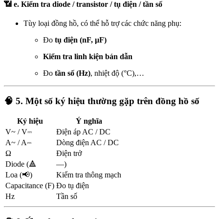
📶
e. Kiểm tra diode / transistor / tụ điện / tần số
Tùy loại đồng hồ, có thể hỗ trợ các chức năng phụ:
Đo
tụ điện (nF, µF)
Kiểm tra linh kiện bán dẫn
Đo
tần số (Hz)
, nhiệt độ (°C),…
🧠
5. Một số ký hiệu thường gặp trên đồng hồ số
Ký hiệu
Ý nghĩa
V~ / V⎓
Điện áp AC / DC
A~ / A⎓
Dòng điện AC / DC
Ω
Điện trở
Diode (🔺
—)
Loa (📢)
Kiểm tra thông mạch
Capacitance (F)
Đo tụ điện
Hz
Tần số