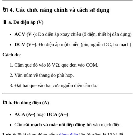
🔌
4. Các chức năng chính và cách sử dụng
🔋
a. Đo điện áp (V)
ACV (V~)
: Đo điện áp xoay chiều (ổ điện, thiết bị dân dụng)
DCV (V⎓)
: Đo điện áp một chiều (pin, nguồn DC, bo mạch)
Cách đo
:
Cắm que đỏ vào lỗ VΩ, que đen vào COM.
Vặn núm về thang đo phù hợp.
Đặt hai que vào hai cực nguồn điện cần đo.
🔌
b. Đo dòng điện (A)
ACA (A~)
hoặc
DCA (A⎓)
Cần
cắt mạch và mắc nối tiếp đồng hồ
vào mạch điện.
Lưu ý
: Phải chọn đúng cổng
dòng điện
lớn (thường là 10A) để