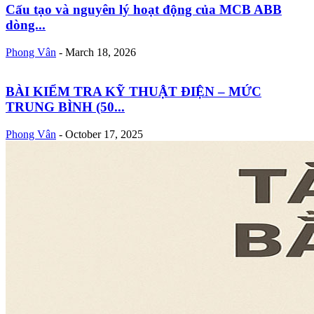
Cấu tạo và nguyên lý hoạt động của MCB ABB
dòng...
Phong Vân
-
March 18, 2026
BÀI KIỂM TRA KỸ THUẬT ĐIỆN – MỨC
TRUNG BÌNH (50...
Phong Vân
-
October 17, 2025