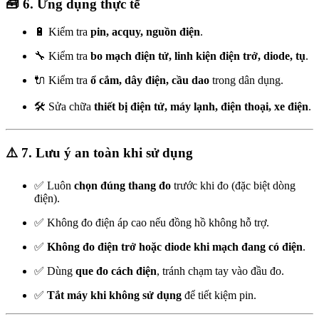
🧰
6. Ứng dụng thực tế
🔋 Kiểm tra
pin, acquy, nguồn điện
.
🔧 Kiểm tra
bo mạch điện tử, linh kiện điện trở, diode, tụ
.
🔌 Kiểm tra
ổ cắm, dây điện, cầu dao
trong dân dụng.
🛠️ Sửa chữa
thiết bị điện tử, máy lạnh, điện thoại, xe điện
.
⚠️
7. Lưu ý an toàn khi sử dụng
✅ Luôn
chọn đúng thang đo
trước khi đo (đặc biệt dòng
điện).
✅ Không đo điện áp cao nếu đồng hồ không hỗ trợ.
✅
Không đo điện trở hoặc diode khi mạch đang có điện
.
✅ Dùng
que đo cách điện
, tránh chạm tay vào đầu đo.
✅
Tắt máy khi không sử dụng
để tiết kiệm pin.