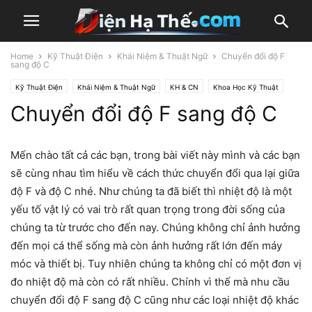
Home
Kỹ Thuật Điện
Khái Niệm & Thuật Ngữ
Chuyển đổi độ F
sang độ C
Kỹ Thuật Điện
Khái Niệm & Thuật Ngữ
KH & CN
Khoa Học Kỹ Thuật
Chuyển đổi độ F sang độ C
Mến chào tất cả các bạn, trong bài viết này mình và các bạn
sẽ cùng nhau tìm hiểu về cách thức chuyển đổi qua lại giữa
độ F và độ C nhé. Như chúng ta đã biết thì nhiệt độ là một
yếu tố vật lý có vai trò rất quan trọng trong đời sống của
chúng ta từ trước cho đến nay. Chúng không chỉ ảnh hưởng
đến mọi cá thể sống mà còn ảnh hưởng rất lớn đến máy
móc và thiết bị. Tuy nhiên chúng ta không chỉ có một đơn vị
đo nhiệt độ mà còn có rất nhiều. Chính vì thế mà nhu cầu
chuyển đổi độ F sang độ C cũng như các loại nhiệt độ khác