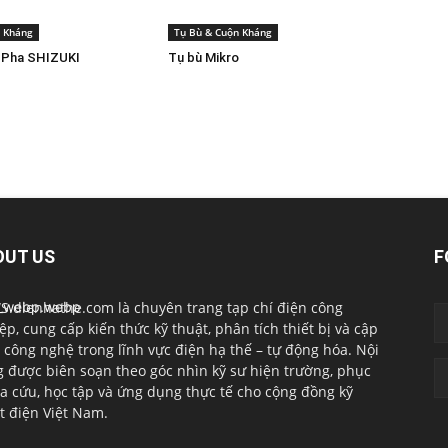
n Kháng
Tụ Bù & Cuộn Kháng
3 Pha SHIZUKI
Tụ bù Mikro
OUT US
F
.dienhathe.com là chuyên trang tạp chí điện công
ệp, cung cấp kiến thức kỹ thuật, phân tích thiết bị và cập
 công nghệ trong lĩnh vực điện hạ thế – tự động hóa. Nội
 được biên soạn theo góc nhìn kỹ sư hiện trường, phục
ra cứu, học tập và ứng dụng thực tế cho cộng đồng kỹ
t điện Việt Nam.