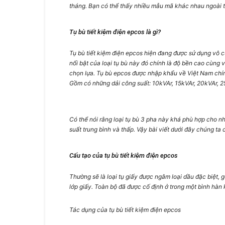
tháng. Bạn có thể thấy nhiều mẫu mã khác nhau ngoài th
Tụ bù tiết kiệm điện epcos là gì?
Tụ bù tiết kiệm điện epcos
hiện đang được sử dụng vô cù
nổi bật của loại tụ bù này đó chính là độ bền cao cùng 
chọn lựa.
Tụ bù
epcos
được nhập khẩu về Việt Nam chính
Gồm có những dải công suất: 10kVAr, 15kVAr, 20kVAr, 2
Có thể nói rằng loại
tụ bù 3 pha
này khá phù hợp cho nh
suất trung bình và thấp. Vậy bài viết dưới đây chúng ta 
Cấu tạo của tụ bù tiết kiệm điện epcos
Thường sẽ là loại tụ giấy được ngâm loại dầu đặc biệt,
lớp giấy. Toàn bộ đã được cố định ở trong một bình hàn 
Tác dụng của tụ bù tiết kiệm điện epcos