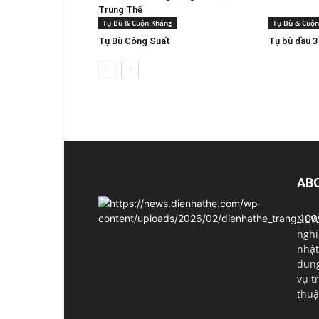
Trung Thế
Tụ Bù & Cuộn Kháng
Tụ Bù & Cuộ
Tụ Bù Công Suất
Tụ bù dầu 
AB
NEWS
nghi
nhật
dung
vụ t
thuậ