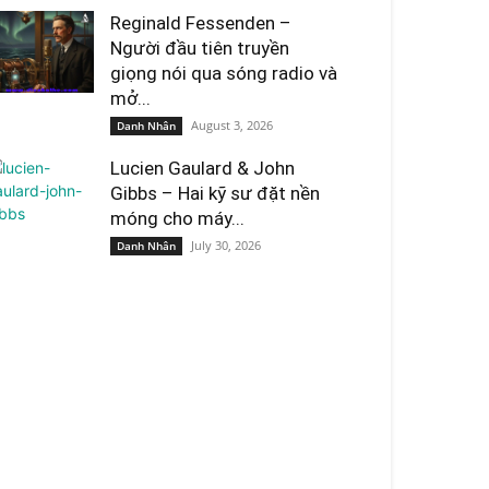
Reginald Fessenden –
Người đầu tiên truyền
giọng nói qua sóng radio và
mở...
August 3, 2026
Danh Nhân
Lucien Gaulard & John
Gibbs – Hai kỹ sư đặt nền
móng cho máy...
July 30, 2026
Danh Nhân