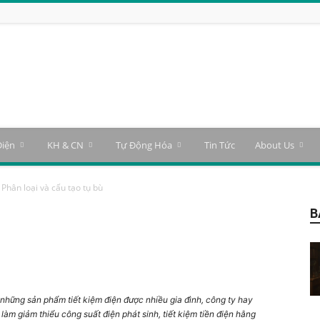
Điện
KH & CN
Tự Động Hóa
Tin Tức
About Us
Phân loại và cấu tạo tụ bù
B
 những sản phẩm tiết kiệm điện được nhiều gia đình, công ty hay
làm giảm thiểu công suất điện phát sinh, tiết kiệm tiền điện hằng