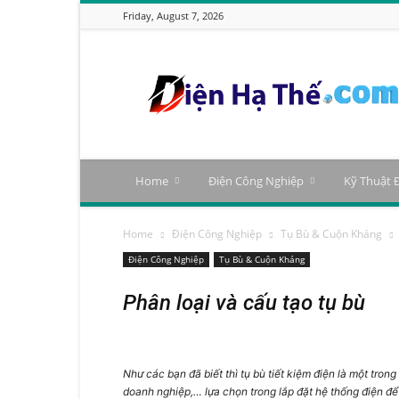
Friday, August 7, 2026
Tạp
Chí
Điện
Hạ
Thế
Home
Điện Công Nghiệp
Kỹ Thuật 
Home
Điện Công Nghiệp
Tụ Bù & Cuộn Kháng
Điện Công Nghiệp
Tụ Bù & Cuộn Kháng
Phân loại và cấu tạo tụ bù
Như các bạn đã biết thì
tụ bù tiết kiệm điện
là một trong
doanh nghiệp,… lựa chọn trong lắp đặt hệ thống điện để 