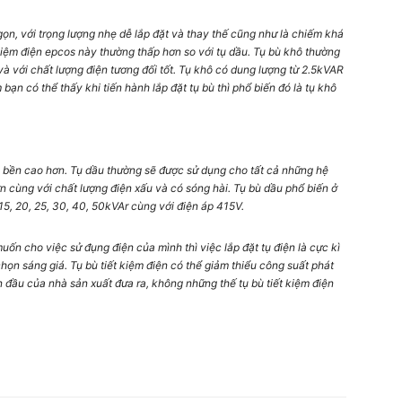
 gọn, với trọng lượng nhẹ dễ lắp đặt và thay thế cũng như là chiếm khá
ết kiệm điện epcos này thường thấp hơn so với tụ dầu. Tụ bù khô thường
 với chất lượng điện tương đối tốt. Tụ khô có dung lượng từ 2.5kVAR
m bạn có thể thấy khi tiến hành
lắp đặt tụ bù
thì phổ biến đó là tụ khô
độ bền cao hơn. Tụ dầu thường sẽ được sử dụng cho tất cả những hệ
n cùng với chất lượng điện xấu và có sóng hài. Tụ bù dầu phổ biến ở
 15, 20, 25, 30, 40, 50kVAr cùng với điện áp 415V.
n cho việc sử đụng điện của mình thì việc lắp đặt tụ điện là cực kì
chọn sáng giá. Tụ bù tiết kiệm điện có thể giảm thiểu công suất phát
an đầu của nhà sản xuất đưa ra, không những thế tụ bù tiết kiệm điện