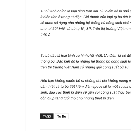
Tụ bù khô chính là loại bình tròn dài. Ưu điểm đó là nhỏ
ít diện tích ở trong tủ điện. Giá thành của loại tụ bù ti
sẽ được sử dụng cho những hệ thống bù công suất nhỏ và
cho tới 50kVAR và có tụ 1P, 3P. Trên thị trường Việt na
440V.
Tụ bù dầu là loại bình có hìnhchữ nhật. Ưu điểm là có 
thống bù. Đặc biệt đó là những hệ thống bù công suất lớ
trên thị trường Việt Nam có những giải công suất bù 10,
Nếu bạn không muốn bỏ ra những chi phí không mong muố
cần thiết và
tụ bù tiết kiệm điện epcos
sẽ là một sự lựa 
sinh, đưa các thiết bị điện về gần với công suất thực b
còn giúp tăng tuổi thọ cho những thiết bị điện.
TAGS
Tụ Bù