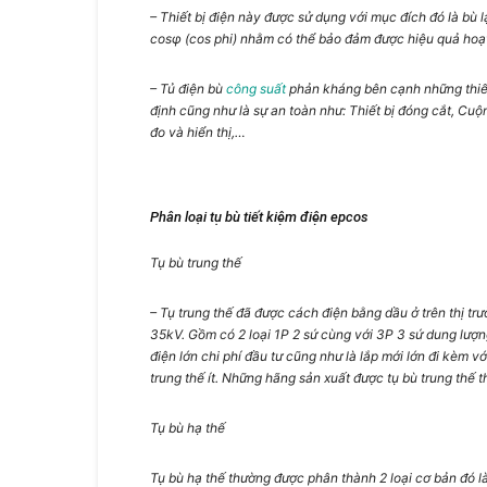
– Thiết bị điện này được sử dụng với mục đích đó là bù
cosφ (cos phi) nhằm có thể bảo đảm được hiệu quả hoạt
– Tủ điện bù
công suất
phản kháng bên cạnh những thiết
định cũng như là sự an toàn như: Thiết bị đóng cắt, Cu
đo và hiển thị,…
Phân loại tụ bù tiết kiệm điện epcos
Tụ bù trung thế
– Tụ trung thế đã được cách điện bằng dầu ở trên thị tr
35kV. Gồm có 2 loại 1P 2 sứ cùng với 3P 3 sứ dung lượ
điện lớn chi phí đầu tư cũng như là lắp mới lớn đi kèm v
trung thế ít. Những hãng sản xuất được tụ bù trung thế t
Tụ bù hạ thế
Tụ bù hạ thế thường được phân thành 2 loại cơ bản đó là