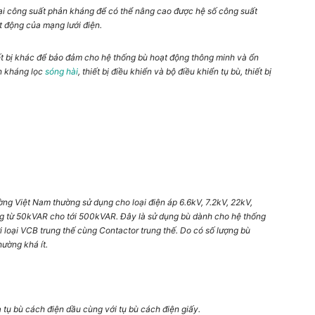
 lại công suất phản kháng để có thể nâng cao được hệ số công suất
 động của mạng lưới điện.
 bị khác để bảo đảm cho hệ thống bù hoạt động thông minh và ổn
ộn kháng lọc
sóng hài
, thiết bị điều khiển và
bộ điều khiển tụ bù,
thiết bị
ường Việt Nam thường sử dụng cho loại điện áp 6.6kV, 7.2kV, 22kV,
ng từ 50kVAR cho tới 500kVAR. Đây là sử dụng bù dành cho hệ thống
ới loại VCB trung thế cùng Contactor trung thế. Do có số lượng bù
hường khá ít.
 tụ bù cách điện dầu cùng với tụ bù cách điện giấy.