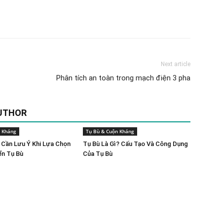
Next article
Phân tích an toàn trong mạch điện 3 pha
UTHOR
n Kháng
Tụ Bù & Cuộn Kháng
 Cần Lưu Ý Khi Lựa Chọn
Tụ Bù Là Gì? Cấu Tạo Và Công Dụng
ển Tụ Bù
Của Tụ Bù