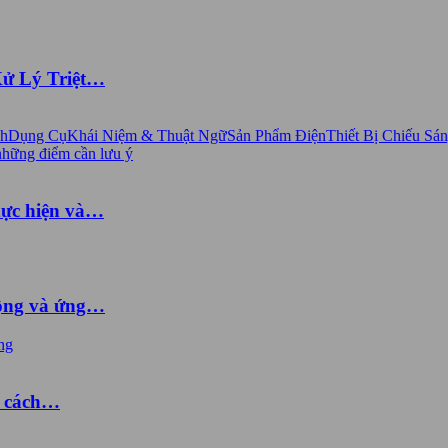
Xử Lý Triệt…
nh
Dụng Cụ
Khái Niệm & Thuật Ngữ
Sản Phẩm Điện
Thiết Bị Chiếu Sá
hực hiện và…
động và ứng…
à cách…