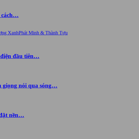
à cách…
ợng Xanh
Phát Minh & Thành Tựu
 điện đầu tiên…
ền giọng nói qua sóng…
 đặt nền…