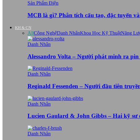
Sản Phẩm Điện
MCB là gì? Phân tích cấu tạo, đặc tuyến v
KH & CN
All
Công Nghệ
Danh Nhân
Khoa Học Kỹ Thuật
Năng Lư
Danh Nhân
Alessandro Volta – Người phát minh ra pin
Danh Nhân
Reginald Fessenden – Người đầu tiên truy
Danh Nhân
Lucien Gaulard & John Gibbs – Hai kỹ sư
Danh Nhân