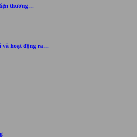
 điện thương…
ì và hoạt động ra…
ng