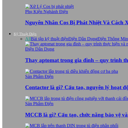
Phụ Kiện Nghành Điện
Nguyên Nhân Cos Bị Phát Nhiệt Và Cách 
Kỹ Thuật Điện
All
Bài tập kỹ thuật điện
Điện Dân Dụng
Điện Thông Mi
Điện Dân Dụng
Thay aptomat trong gia đình – quy trình t
Sản Phẩm Điện
Contactor là gì? Cấu tạo, nguyên lý hoạt 
Sản Phẩm Điện
MCCB là gì? Cấu tạo, chức năng bảo vệ v