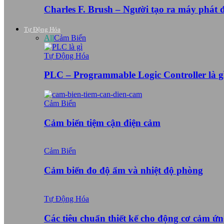
Charles F. Brush – Người tạo ra máy phát
Tự Động Hóa
All
Cảm Biến
Tự Động Hóa
PLC – Programmable Logic Controller là g
Cảm Biến
Cảm biến tiệm cận điện cảm
Cảm Biến
Cảm biến đo độ ẩm và nhiệt độ phòng
Tự Động Hóa
Các tiêu chuẩn thiết kế cho động cơ cảm ứ