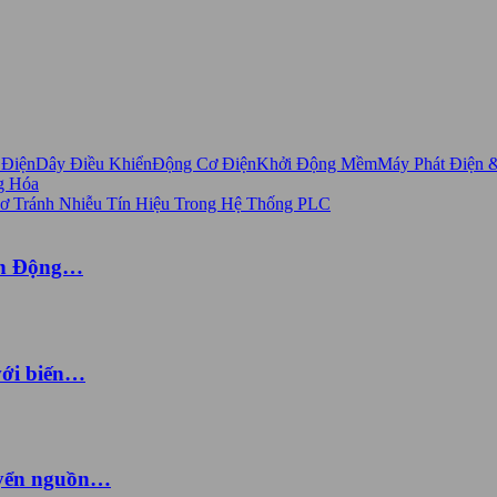
 Điện
Dây Điều Khiển
Động Cơ Điện
Khởi Động Mềm
Máy Phát Điện 
g Hóa
ến Động…
với biến…
uyển nguồn…