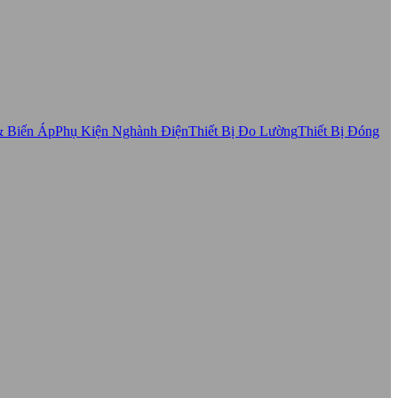
& Biến Áp
Phụ Kiện Nghành Điện
Thiết Bị Đo Lường
Thiết Bị Đóng