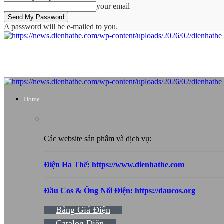
your email
A password will be e-mailed to you.
Home
Các website sản phẩm và dịch vụ:
Điện Ha Thế:
https://www.dienhathe.com
Đầu Cos & Ống Nối Điện:
https://daucos.org
Bảng Giá Điện
Catalog Điện