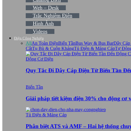
Web – Desk
Trắc Nghiệm Điện
Hình Ảnh
Videos
Điện Công Nghiệp
All
An Toàn Điện
Biến Tần
Bus Way & Bus Bar
Dây Cáp
Cắt
Tụ Bù & Cuộn Kháng
Tủ Điện & Máng Cáp
Tự Độn
Động Cơ Điện
Quy Tắc Đi Dây Cáp Điện Từ Biến Tần Đ
Biến Tần
Giải pháp tiết kiệm điện 30% cho động cơ 
Tủ Điện & Máng Cáp
Phân biệt ATS và AMF – Hai hệ thống ch