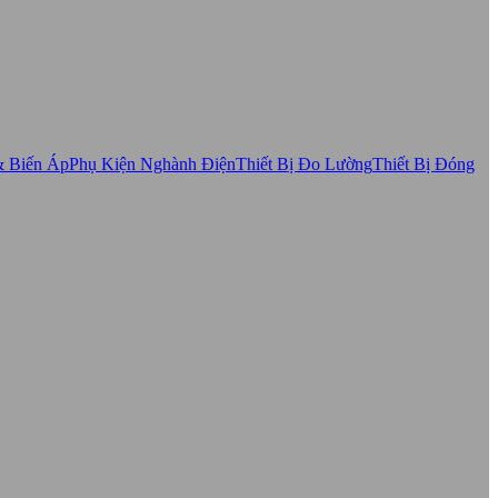
& Biến Áp
Phụ Kiện Nghành Điện
Thiết Bị Đo Lường
Thiết Bị Đóng