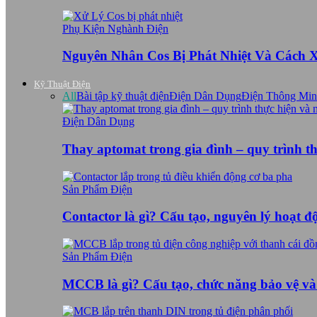
Phụ Kiện Nghành Điện
Nguyên Nhân Cos Bị Phát Nhiệt Và Cách 
Kỹ Thuật Điện
All
Bài tập kỹ thuật điện
Điện Dân Dụng
Điện Thông Mi
Điện Dân Dụng
Thay aptomat trong gia đình – quy trình t
Sản Phẩm Điện
Contactor là gì? Cấu tạo, nguyên lý hoạt 
Sản Phẩm Điện
MCCB là gì? Cấu tạo, chức năng bảo vệ v