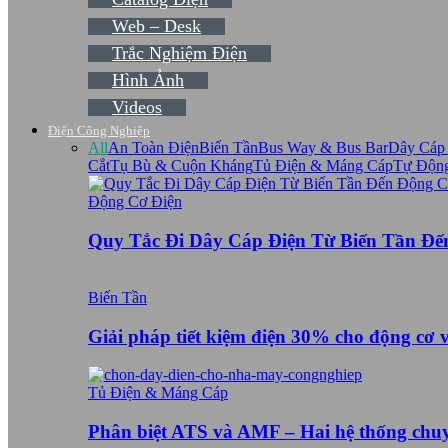
Web – Desk
Trắc Nghiệm Điện
Hình Ảnh
Videos
Điện Công Nghiệp
All
An Toàn Điện
Biến Tần
Bus Way & Bus Bar
Dây Cáp
Cắt
Tụ Bù & Cuộn Kháng
Tủ Điện & Máng Cáp
Tự Độn
Động Cơ Điện
Quy Tắc Đi Dây Cáp Điện Từ Biến Tần Đ
Biến Tần
Giải pháp tiết kiệm điện 30% cho động cơ 
Tủ Điện & Máng Cáp
Phân biệt ATS và AMF – Hai hệ thống ch