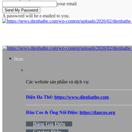
your email
A password will be e-mailed to you.
Home
Các website sản phẩm và dịch vụ:
Điện Ha Thế:
https://www.dienhathe.com
Đầu Cos & Ống Nối Điện:
https://daucos.org
Bảng Giá Điện
Catalog Điện