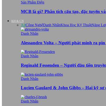
Sản Phẩm Điện
MCB là gì? Phân tích cấu tạo, đặc tuyến v
KH & CN
All
Công Nghệ
Danh Nhân
Khoa Học Kỹ Thuật
Năng Lư
Danh Nhân
Alessandro Volta – Người phát minh ra pin
Danh Nhân
Reginald Fessenden – Người đầu tiên truy
Danh Nhân
Lucien Gaulard & John Gibbs – Hai kỹ sư
Danh Nhân