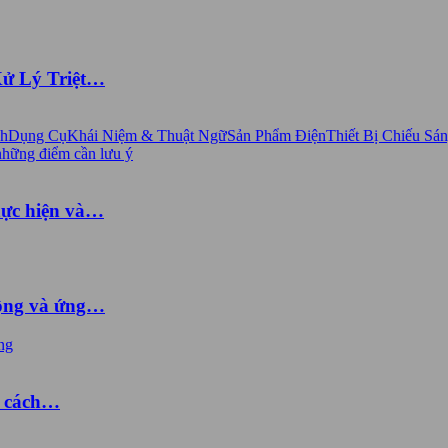
Xử Lý Triệt…
nh
Dụng Cụ
Khái Niệm & Thuật Ngữ
Sản Phẩm Điện
Thiết Bị Chiếu Sá
hực hiện và…
động và ứng…
à cách…