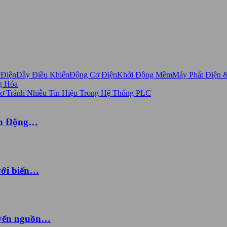
 Điện
Dây Điều Khiển
Động Cơ Điện
Khởi Động Mềm
Máy Phát Điện 
g Hóa
ến Động…
với biến…
uyển nguồn…