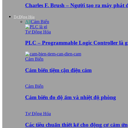
Charles F. Brush – Người tạo ra máy phát
Tự Động Hóa
All
Cảm Biến
Tự Động Hóa
PLC – Programmable Logic Controller là g
Cảm Biến
Cảm biến tiệm cận điện cảm
Cảm Biến
Cảm biến đo độ ẩm và nhiệt độ phòng
Tự Động Hóa
Các tiêu chuẩn thiết kế cho động cơ cảm ứ