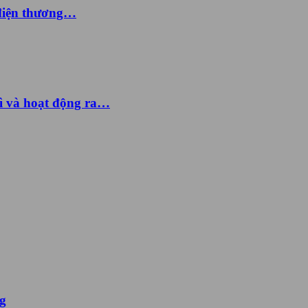
 điện thương…
ì và hoạt động ra…
ng