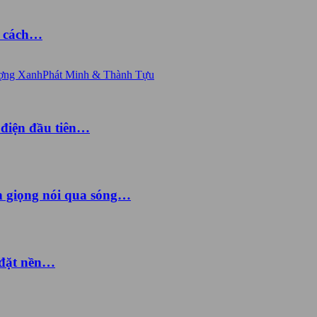
à cách…
ợng Xanh
Phát Minh & Thành Tựu
 điện đầu tiên…
ền giọng nói qua sóng…
 đặt nền…