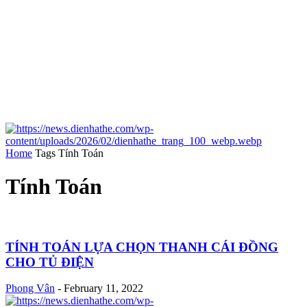
Home
Tags
Tính Toán
Tính Toán
TÍNH TOÁN LỰA CHỌN THANH CÁI ĐỒNG
CHO TỦ ĐIỆN
Phong Vân
-
February 11, 2022