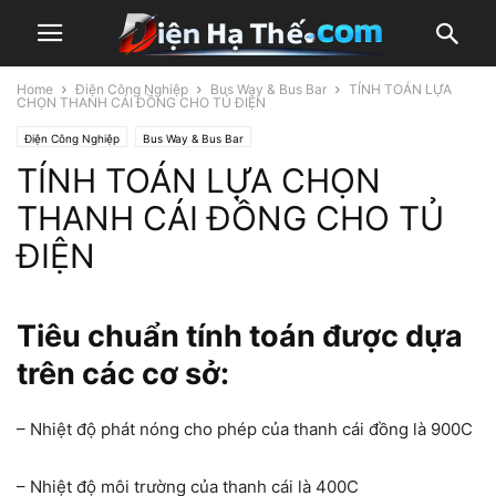
Home
Điện Công Nghiệp
Bus Way & Bus Bar
TÍNH TOÁN LỰA
CHỌN THANH CÁI ĐỒNG CHO TỦ ĐIỆN
Điện Công Nghiệp
Bus Way & Bus Bar
TÍNH TOÁN LỰA CHỌN
THANH CÁI ĐỒNG CHO TỦ
ĐIỆN
Tiêu chuẩn tính toán được dựa
trên các cơ sở:
– Nhiệt độ phát nóng cho phép của thanh cái đồng là 90
0
C
– Nhiệt độ môi trường của thanh cái là 40
0
C