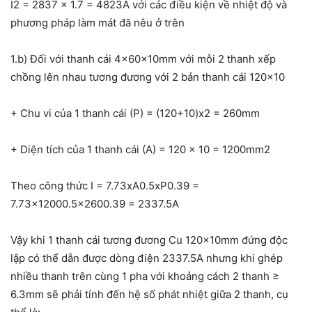
I
2
= 2837 x 1.7 = 4823A với các điều kiện về nhiệt độ và
phương pháp làm mát đã nêu ở trên
1.b) Đối với thanh cái 4x60x10mm với mỗi 2 thanh xếp
chồng lên nhau tương đương với 2 bản thanh cái 120×10
+ Chu vi của 1 thanh cái (P) = (120+10)x2 = 260mm
+ Diện tích của 1 thanh cái (A) = 120 x 10 = 1200mm
2
Theo công thức I = 7.73xA
0.5
xP
0.39
=
7.73×1200
0.5
x260
0.39
= 2337.5A
Vậy khi 1 thanh cái tương đương Cu 120x10mm đứng độc
lập có thể dẫn được dòng điện 2337.5A nhưng khi ghép
nhiều thanh trên cùng 1 pha với khoảng cách 2 thanh ≥
6.3mm sẽ phải tính đến hệ số phát nhiệt giữa 2 thanh, cụ