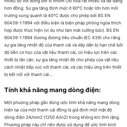
nhiều so với đồng bởi vì nhôm Oxi hóa rất nhiều và dễ dàng
hơn đồng. Sự gia tăng định mức ở 60°C hoặc lớn hơn môi
trường xung quanh là 40°C được cho phép bởi BS EN
60439-1:1994 với điều kiện là biện pháp phòng ngừa thích
hợp được thực hiện (ví dụ như làm mát cưỡng bức). BS EN
60439-1:1994 (tương đương tiêu chuẩn IEC 439) cho rằng
sự gia tăng nhiệt độ của thanh cái và dây dẫn bị hạn chế bởi
độ bền cơ học của vật liệu thanh cái, có hiệu lực trên các
thiết bị lân cận, sự gia tăng nhiệt độ cho phép của vật liệu
cách nhiệt tiếp xúc với thanh cái, và các hiệu ứng trên thiết
bị kết nối với thanh cái…
Tính khả năng mang dòng điện:
Một phương pháp gần đúng ước tính khả năng mang dòng
hiện tại của một thanh cái đồng là giả định một mật độ
dòng điện 2A/mm2 (1250 A/in2) trong không khí tĩnh lặng.
Phương pháp này chỉ nên được sử dụng để ước tính kích