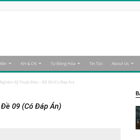
Điện
KH & CN
Tự Động Hóa
Tin Tức
About Us
 Nghiệm Kỹ Thuật Điện – Đề 09 (Có Đáp Án)
B
 Đề 09 (Có Đáp Án)