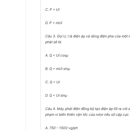
C. P = UI
D. P = mUI
Câu 3.
Gọi U, I là điện áp và dòng điện pha của mộ
phát sẽ là:
A. Q = UI cosμ
B. Q = mUI sinμ
C. Q = UI
D. Q = UI sinμ
Câu 4.
Máy phát điện đồng bộ tạo điện áp lối ra với 
phạm vi biến thiên vận tốc của rotor nếu số cặp cực 
A. 750 – 1500 vg/ph