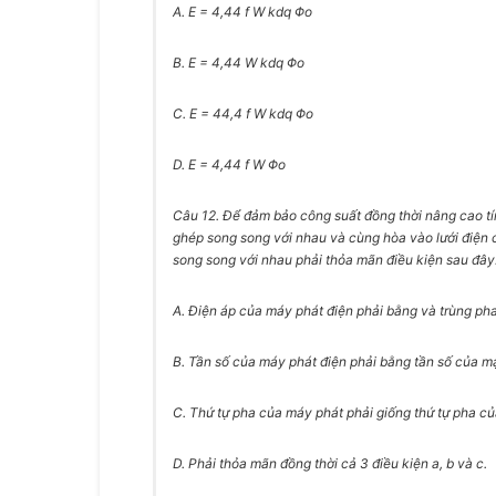
A. E = 4,44 f W kdq Φo
B. E = 4,44 W kdq Φo
C. E = 44,4 f W kdq Φo
D. E = 4,44 f W Φo
Câu 12.
Để đảm bảo công suất đồng thời nâng cao tí
ghép song song với nhau và cùng hòa vào lưới điện
song song với nhau phải thỏa mãn điều kiện sau đây
A. Điện áp của máy phát điện phải bằng và trùng pha
B. Tần số của máy phát điện phải bằng tần số của m
C. Thứ tự pha của máy phát phải giống thứ tự pha của
D. Phải thỏa mãn đồng thời cả 3 điều kiện a, b và c.