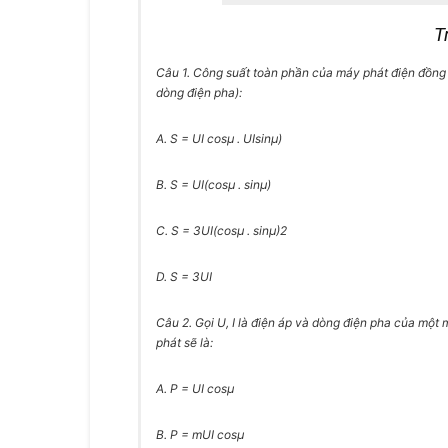
T
Câu 1.
Công suất toàn phần của máy phát điện đồng bộ
dòng điện pha):
A. S = UI cosμ . UIsinμ)
B. S = UI(cosμ . sinμ)
C. S = 3UI(cosμ . sinμ)2
D. S = 3UI
Câu 2.
Gọi U, I là điện áp và dòng điện pha của một
phát sẽ là:
A. P = UI cosμ
B. P = mUI cosμ