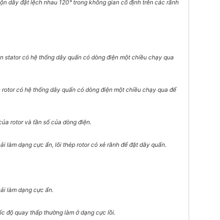
n dây đặt lệch nhau 120° trong không gian cố định trên các rãnh
ên stator có hệ thống dây quấn có dòng điện một chiều chạy qua
n rotor có hệ thống dây quấn có dòng điện một chiều chạy qua để
ủa rotor và tần số của dòng điện.
hải làm dạng cực ẩn, lõi thép rotor có xẻ rãnh để đặt dây quấn.
hải làm dạng cực ẩn.
ốc độ quay thấp thường làm ở dạng cực lồi.