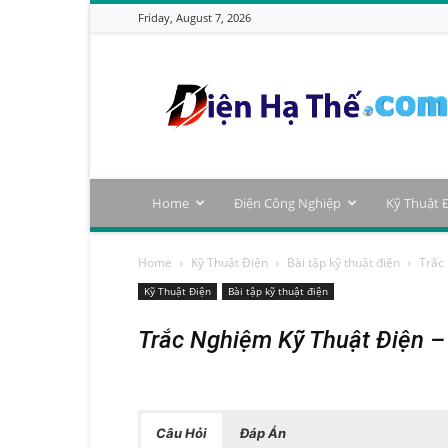
Friday, August 7, 2026
Tạp
Chí
Điện
Hạ
Thế
Home
Điện Công Nghiệp
Kỹ Thuật 
Home
Kỹ Thuật Điện
Bài tập kỹ thuật điện
Trắc
Kỹ Thuật Điện
Bài tập kỹ thuật điện
Trắc Nghiệm Kỹ Thuật Điện –
Câu Hỏi
Đáp Án