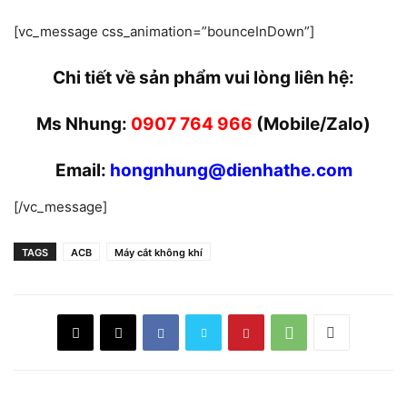
[vc_message css_animation=”bounceInDown”]
Chi tiết về sản phẩm vui lòng liên hệ:
Ms Nhung:
0907 764 966
(Mobile/Zalo)
Email:
hongnhung@dienhathe.com
[/vc_message]
TAGS
ACB
Máy cắt không khí