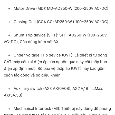
+ Motor Drive (MD): MD-AD250-W (200~250V AC-DC)
+ Closing Coil (CC): CC-AD250-W ( 100~250V AC-DC)
+ Shunt Trip device (SHT): SHT-AD250-W (100~250V
AC-DC), Cần dùng kèm với AX
+ Under Voltage Trip device (UVT): Là thiết bị tự động
CẮT máy cắt khi điện áp của nguồn qua máy cắt thấp hơn
điện áp định mức. Bộ bảo vệ thấp áp (UVT) này bao gồm
cuộn tác động và bộ điều khiển.
+ Auxiliary switch (AX): AX(0A0B), AX(1A,1B), …Max.
AX(5A,5B)
+ Mechanical Interlock (MI): Thiết bị này dùng để phòng