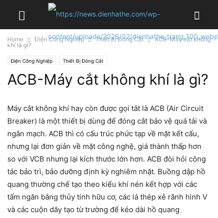
Home
Điện Công Nghiệp
Thiết Bị Đóng Cắt
ACB-Máy cắt không
khí là gì?
Điện Công Nghiệp
Thiết Bị Đóng Cắt
ACB-Máy cắt không khí là gì?
Máy cắt không khí
hay còn được gọi tắt là
ACB
(Air Circuit
Breaker) là một thiết bị dùng để đóng cắt bảo vệ quá tải và
ngắn mạch. ACB thì có cấu trúc phức tạp về mặt kết cấu,
nhưng lại đơn giản về mặt công nghệ, giá thành thấp hơn
so với VCB nhưng lại kích thước lớn hơn. ACB đòi hỏi công
tác bảo trì, bảo dưỡng định kỳ nghiêm nhặt. Buồng dập hồ
quang thường chế tạo theo kiểu khí nén kết hợp với các
tấm ngăn bằng thủy tinh hữu cơ, các lá thép xẻ rãnh hình V
và các cuộn dây tạo từ trường để kéo dài hồ quang