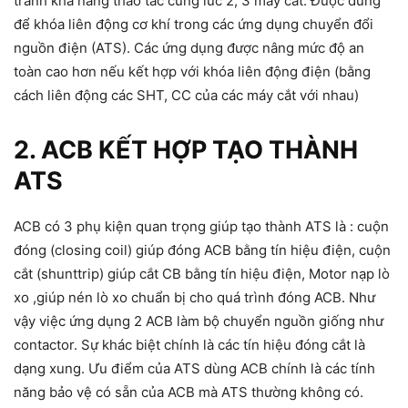
tránh khả năng thao tác cùng lúc 2, 3 máy cắt. Được dùng
để khóa liên động cơ khí trong các ứng dụng chuyển đổi
nguồn điện (ATS). Các ứng dụng được nâng mức độ an
toàn cao hơn nếu kết hợp với khóa liên động điện (bằng
cách liên động các SHT, CC của các máy cắt với nhau)
2. ACB KẾT HỢP TẠO THÀNH
ATS
ACB có 3 phụ kiện quan trọng giúp tạo thành ATS là : cuộn
đóng (closing coil) giúp đóng ACB bằng tín hiệu điện, cuộn
cắt (shunttrip) giúp cắt CB bằng tín hiệu điện, Motor nạp lò
xo ,giúp nén lò xo chuẩn bị cho quá trình đóng
ACB
. Như
vậy việc ứng dụng 2 ACB làm bộ chuyển nguồn giống như
contactor. Sự khác biệt chính là các tín hiệu đóng cắt là
dạng xung. Ưu điểm của ATS dùng ACB chính là các tính
năng bảo vệ có sẵn của
ACB
mà ATS thường không có.