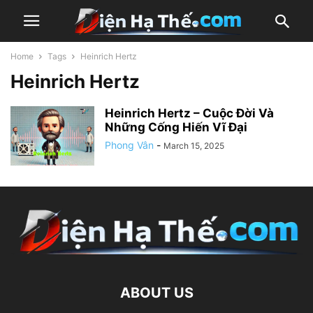
Home
Tags
Heinrich Hertz
Heinrich Hertz
Heinrich Hertz – Cuộc Đời Và
Những Cống Hiến Vĩ Đại
Phong Vân
-
March 15, 2025
ABOUT US