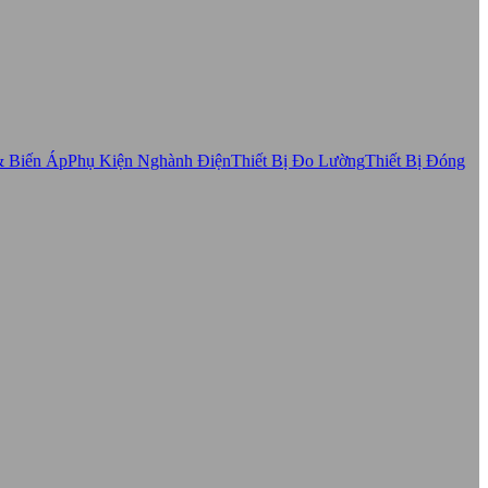
& Biến Áp
Phụ Kiện Nghành Điện
Thiết Bị Đo Lường
Thiết Bị Đóng