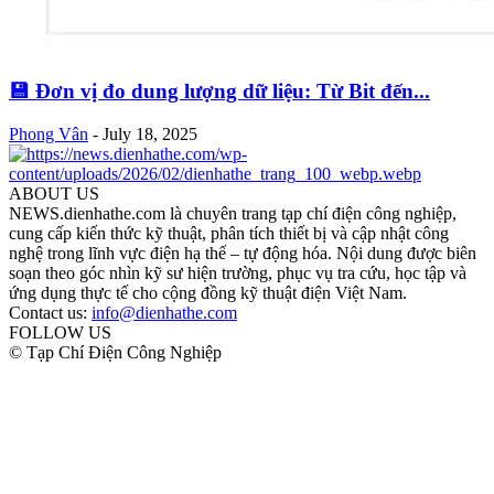
💾 Đơn vị đo dung lượng dữ liệu: Từ Bit đến...
Phong Vân
-
July 18, 2025
ABOUT US
NEWS.dienhathe.com là chuyên trang tạp chí điện công nghiệp,
cung cấp kiến thức kỹ thuật, phân tích thiết bị và cập nhật công
nghệ trong lĩnh vực điện hạ thế – tự động hóa. Nội dung được biên
soạn theo góc nhìn kỹ sư hiện trường, phục vụ tra cứu, học tập và
ứng dụng thực tế cho cộng đồng kỹ thuật điện Việt Nam.
Contact us:
info@dienhathe.com
FOLLOW US
© Tạp Chí Điện Công Nghiệp