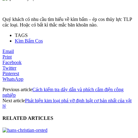
Quý khách có nhu cầu tìm hiểu về kìm bấm –
ép cos thủy lực TLP
các loại. Hoặc có bất kì thắc mắc băn khoăn nào.
TAGS
Kìm Bấm Cos
Email
Print
Facebook
Twitter
Pinterest
WhatsApp
Previous article
Cách kiểm tra dây dẫn và phích cắm điện công
nghiệp
Next article
Phát hiện kim loại phá vỡ định luật cơ bản nhất của vật
lý
RELATED ARTICLES