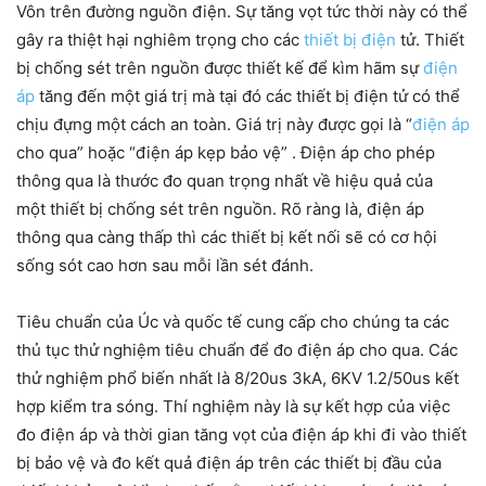
Vôn trên đường nguồn điện. Sự tăng vọt tức thời này có thể
gây ra thiệt hại nghiêm trọng cho các
thiết bị điện
tử. Thiết
bị chống sét trên nguồn được thiết kế để kìm hãm sự
điện
áp
tăng đến một giá trị mà tại đó các thiết bị điện tử có thể
chịu đựng một cách an toàn. Giá trị này được gọi là “
điện áp
cho qua” hoặc “điện áp kẹp bảo vệ” . Điện áp cho phép
thông qua là thước đo quan trọng nhất về hiệu quả của
một
thiết bị chống sét
trên nguồn. Rõ ràng là, điện áp
thông qua càng thấp thì các thiết bị kết nối sẽ có cơ hội
sống sót cao hơn sau mỗi lần sét đánh.
Tiêu chuẩn của Úc và quốc tế cung cấp cho chúng ta các
thủ tục thử nghiệm tiêu chuẩn để đo điện áp cho qua. Các
thử nghiệm phổ biến nhất là 8/20us 3kA, 6KV 1.2/50us kết
hợp kiểm tra sóng. Thí nghiệm này là sự kết hợp của việc
đo điện áp và thời gian tăng vọt của điện áp khi đi vào thiết
bị bảo vệ và đo kết quả điện áp trên các thiết bị đầu của