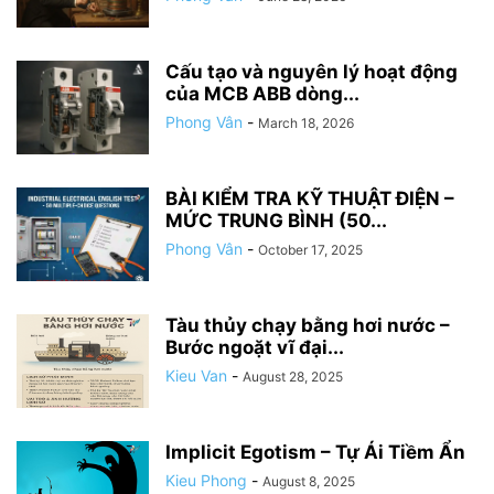
Cấu tạo và nguyên lý hoạt động
của MCB ABB dòng...
Phong Vân
-
March 18, 2026
BÀI KIỂM TRA KỸ THUẬT ĐIỆN –
MỨC TRUNG BÌNH (50...
Phong Vân
-
October 17, 2025
Tàu thủy chạy bằng hơi nước –
Bước ngoặt vĩ đại...
Kieu Van
-
August 28, 2025
Implicit Egotism – Tự Ái Tiềm Ẩn
Kieu Phong
-
August 8, 2025