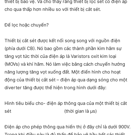
thiết bị bảo vệ. Và cho thấy rằng thiết bị lọc sét có điện áp
cho qua thấp hơn nhiều so với thiết bị cắt sét.
Để lọc hoặc chuyển?
Thiết bị cắt sét
được kết nối song song với nguồn điện
(phía dưới CB). Nó bao gồm các thành phần kìm hãm sự
tăng vọt tức thời của điện áp là Varistors oxit kim loại
(MOVs) và khí hãm. Nó làm việc bằng cách chuyển hướng
năng lượng tăng vọt xuống đất. Một điển hình cho hoạt
động của thiết bị cắt sét – điện áp qua dạng sóng cho một
diverter tăng được thể hiện trong hình dưới đây:
Hình tiêu biểu cho- điện áp thông qua của một thiết bị cắt
sét (thời gian là µs)
Điện áp
cho phép thông qua hiển thị ở đây chỉ là dưới 900V.
Trong khi điều này là đủ thấp để bảo vệ hầu hết các thiết