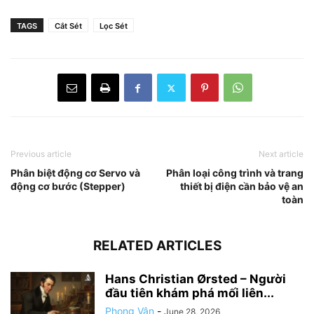
TAGS
Cắt Sét
Lọc Sét
Previous article
Next article
Phân biệt động cơ Servo và
Phân loại công trình và trang
động cơ bước (Stepper)
thiết bị điện cần bảo vệ an
toàn
RELATED ARTICLES
Hans Christian Ørsted – Người
đầu tiên khám phá mối liên...
Phong Vân
-
June 28, 2026