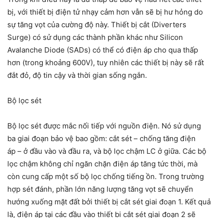
bị, với thiết bị điện tử nhạy cảm hơn vẫn sẽ bị hư hỏng do
sự tăng vọt của cường độ này. Thiết bị cắt (Diverters
Surge) có sử dụng các thành phần khác như Silicon
Avalanche Diode (SADs) có thể có điện áp cho qua thấp
hơn (trong khoảng 600V), tuy nhiên các thiết bị này sẽ rất
đắt đỏ, độ tin cậy và thời gian sống ngắn.
Bộ lọc sét
Bộ lọc sét
được mắc nối tiếp với nguồn điện. Nó sử dụng
ba giai đoạn bảo vệ bao gồm: cắt sét –
chống tăng điện
áp
– ở đầu vào và đầu ra, và bộ lọc chậm LC ở giữa. Các bộ
lọc chậm không chỉ ngăn chặn điện áp tăng tức thời, mà
còn cung cấp một số bộ lọc chống tiếng ồn. Trong trường
hợp sét đánh, phần lớn năng lượng tăng vọt sẽ chuyển
hướng xuống mặt đất bởi thiết bị cắt sét giai đoạn 1. Kết quả
là, điện áp tại các đầu vào thiết bi cắt sét giai đoạn 2 sẽ